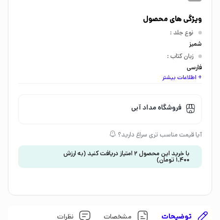
ویژگی های محصول
نوع جلد
:
شمیز
زبان کتاب
:
فارسی
+ اطلاعات بیشتر
اندازه کتاب
:
خشتی بزرگ
گروه سنی
:
فروشگاه مداد آبی
کودک 3 تا 5 سال
موضوع
:
آیا قیمت مناسب تری سراغ دارید؟
داستان و رمان
نشان تجاری
:
با خرید این محصول
2
امتیاز دریافت کنید
(به ارزش
1,400
تومان
)
1526962886402690000
توضیحات
مشخصات
نظرات