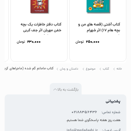
کتاب آشتی (قصه های من و
کتاب دفتر خاطرات یک بچه
کت
بچه هام 17) اثر شهرام
خفن مهربان اثر جف کینی
(ف
شفیعی...
ترجمه نیلوفر...
نی
250,000
تومان
230,000
تومان
کتاب مامانم گم شده (ماجراهای کریتر) ا
خانه
کتاب
موضوع
داستان و رمان
بازگشت به بالا
پشتیبانی
شماره تماس:
02188356436
هفت روز هفته پاسخگوی شما هستیم.
آدرس ایمیل:
info@medadaabi.ir