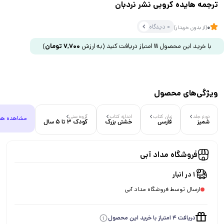
ترجمه هایده کروبی نشر نردبان
0 دیدگاه
0
(از بدون خریدار)
با خرید این محصول
11
امتیاز دریافت کنید
(به ارزش
7,700
تومان
)
ویژگی‌های محصول
نوع جلد
زبان کتاب
اندازه کتاب
گروه سنی
مشاهده هم
شمیز
فارسی
خشتی بزرگ
کودک 3 تا 5 سال
فروشگاه مداد آبی
1 در انبار
ارسال توسط فروشگاه مداد آبی
دریافت 4 امتیاز با خرید این محصول