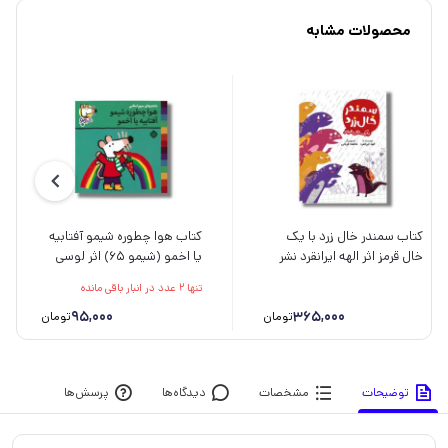
محصولات مشابه
کتاب سمندر خال زرد با یک
کتاب هوا چطوره شیمو آفتابیه
خال قرمز اثر الهه ایرانقرد نشر
یا اخمو (شیمو 65) اثر لوسی
سیمای شرق
کازینس ترجمه مریم اسلامی
تنها 2 عدد در انبار باقی مانده
نشر پنجره
95,000
365,000
تومان
تومان
توضیحات
مشخصات
دیدگاه‌ها
پرسش‌ها