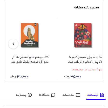
محصولات مشابه
کتاب ماجرای کمیسر کلیکر 5
کتاب چشم ها و ناممکن ها اثر
(کاپیتان کچاپ) اثر راینر ماریا
دیو اگرز ترجمه نیلوفر پایور نشر
شرودر ترجمه فریبا فقیهی نشر
میلکان
تنها 2 عدد در انبار باقی مانده
پرتقال
310,000
35,000
تومان
تومان
توضیحات
مشخصات
دیدگاه‌ها
پرسش‌ها