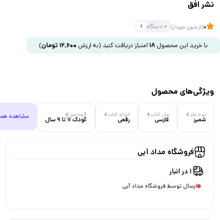
نشر افق
0 دیدگاه
0
(از بدون خریدار)
با خرید این محصول
18
امتیاز دریافت کنید
(به ارزش
12,600
تومان
)
ویژگی‌های محصول
نوع جلد
زبان کتاب
اندازه کتاب
گروه سنی
مشاهده هم
شمیز
فارسی
رقعی
کودک 7 تا 9 سال
فروشگاه مداد آبی
1 در انبار
ارسال توسط فروشگاه مداد آبی