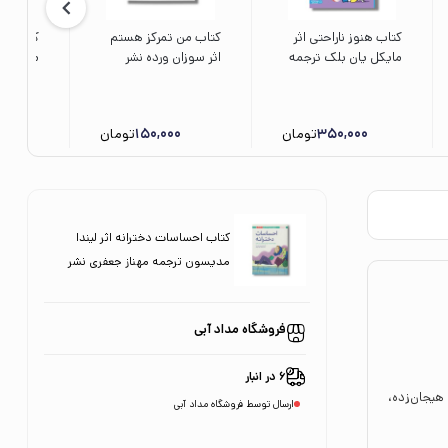
کتاب هنوز ناراحتی اثر
کتاب من تمرکز هستم
کتاب نین
مایکل یان بلک ترجمه
اثر سوزان ورده نشر
مری نین
شبنم حیدری پور نشر
مهرسا
تمیم دار
پرتقال
350,000
تومان
150,000
تومان
کتاب احساسات دخترانه اثر لیندا
مدیسون ترجمه مهناز جعفری نشر
مهرسا
فروشگاه مداد آبی
6 در انبار
 هیجان‌زده،
ارسال توسط فروشگاه مداد آبی