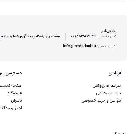
پشتیبانی
هفت روز هفته پاسخگوی شما هستیم.
شماره تماس:
02188356436
آدرس ایمیل:
info@medadaabi.ir
قوانین
دسترسی سر
شرایط حمل‌ونقل
صفحه نخست
شرایط مرجوعی
فروشگاه
قوانین و حریم خصوصی
ناشران
اخبار و مقالا