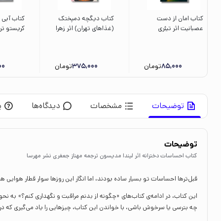
کتاب امان از دست
کتاب دیگچه دمپختک
کتاب آبی ا
عصبانیت اثر تیئری
(غذاهای تهران) اثر زهرا
کریستو ت
روبرت ترجمه فراز پندار
جلایی فر نشر سیمای
خیبر نشر م
نشر نردبان
شرق
85,000
تومان
375,000
تومان
00
توضیحات
مشخصات
دیدگاه‌ها
پ
توضیحات
کتاب احساسات دخترانه اثر لیندا مدیسون ترجمه مهناز جعفری نشر مهرسا
قبل‌ترها احساسات تو بسیار ساده بودند، اما انگار این روزها سوار قطار هوایی هیجا
این کتاب، در ادامه‌ی کتاب‌های «چگونه از بدنم مراقبت و نگهداری کنم؟» به نحو
چه بترسی یا سرخوش باشی، با خواندن این کتاب، چیزهایی را یاد می‌گیری که 