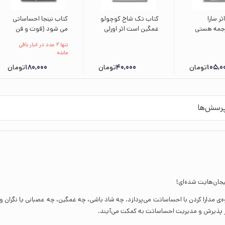
ثر سارا
کتاب تک شاخ کوچولو
کتاب نینجا احساساتی
رجمه هستی
غمگین است اثر اورلی
می شود (فوت و فن
یچکا
چین چاو چاین ترجمه
زندگی) اثر مری نین
تنها 2 عدد در انبار باقی
کتایون انصاری نشر
ترجمه نگار عجایبی نشر
مانده
ویژه نشر
نردبان
105,0
تومان
40,000
تومان
180,000
تومان
رسش‌ها
ن‌هایت شده‎‌ای!
ه‌ی مدارا‌ کردن با احساساتت می‌پردازد. چه شاد باشی، چه غمگین، چه عصبانی یا نگران و
در پذیرش و مدیریت احساساتت به کمکت می‌آیند.