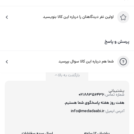
طرح‌های خود برای خواننده، تعریف می‌کنند. موضوعاتی همچون
تاریخچه‌پیدایش دایناسورها، آناتومی بدن انسان، فضا و یا حتی
اولین نفر دیدگاهتان را درباره این کالا بنویسید
بندپایان و مصری‌های باستان. آردر با روایت اتفاقات عجیب و
ماجراجویانه، که آن را با طنز آمیخته است، موضوعات علمی و تاریخی
را برای کودکان ساده می‌کند.
پرسش و پاسخ
شما هم درباره این کالا سوال بپرسید
بازگشت به بالا
پشتیبانی
شماره تماس:
02188356436
هفت روز هفته پاسخگوی شما هستیم.
آدرس ایمیل:
info@medadaabi.ir
پشتیبانی 12 ساعته
ارسال سریع سفارشات