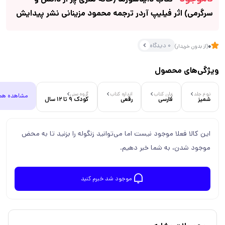
سرگرمی) اثر فیلیپ آردر ترجمه محمود مزینانی نشر پیدایش
0 دیدگاه
0
(از بدون خریدار)
ویژگی‌های محصول
نوع جلد
زبان کتاب
اندازه کتاب
گروه سنی
مشاهده هم
شمیز
فارسی
رقعی
کودک 9 تا 12 سال
این کالا فعلا موجود نیست اما می‌توانید زنگوله را بزنید تا به محض
موجود شدن، به شما خبر دهیم.
موجود شد خبرم کنید