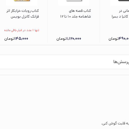
نی در
کتاب قصه های
کتاب روبات خرابکار اثر
کاتیا د بسرا
شاهنامه جلد 10 تا 12
فرانک کاترل بویس
ط معینی نشر
به روایت آتوسا صالحی
ترجمه ثمین نبی پور
نشر افق
نشر افق
تنها 1 عدد در انبار باقی مانده
490,0
تومان
1,120,000
تومان
145,000
تومان
رسش‌ها
ه قلبت گوش کنی.