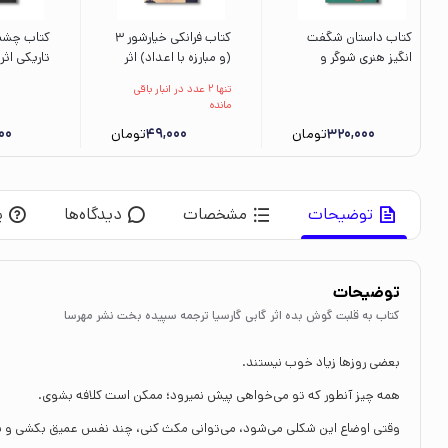
کتاب داستان شگفت
کتاب فرانکی خیارشور 3
کتاب چشما
انگیز هنری شوگر و
(و مبارزه با اعداد) اثر
تاریکی اثر 
شش داستان دیگر اثر
اریک وایت ترجمه صبا
ترجمه نشا
تنها 2 عدد در انبار باقی
رولد دال ترجمه ساغر
اسلامی نشر پرتقال
پرتقال
مانده
صادقیان نشر کتاب چ
320,000
تومان
49,000
تومان
00
توضیحات
مشخصات
دیدگاه‌ها
پ
توضیحات
کتاب به قلبت گوش بده اثر گابی گارسیا ترجمه سپیده بخت نشر مهرسا
بعضی روزها زیاد خوب نیستند.
همه چیز آنطور که تو می‌خواهی پیش نمیرود؛ ممکن است کلافه بشوی.
وقتی اوضاع این شکلی می‌شود، می‌توانی مکث کنی، چند نفس عمیق بکشی و ب