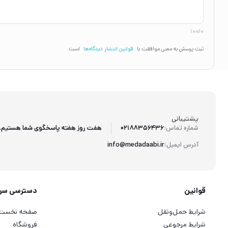
100/0
ثبت پرسش به معنی موافقت با
قوانین انتشار دیدگاه‌ها
است.
پشتیبانی
هفت روز هفته پاسخگوی شما هستیم.
شماره تماس:
02188356436
آدرس ایمیل:
info@medadaabi.ir
قوانین
دسترسی سر
شرایط حمل‌ونقل
صفحه نخست
شرایط مرجوعی
فروشگاه