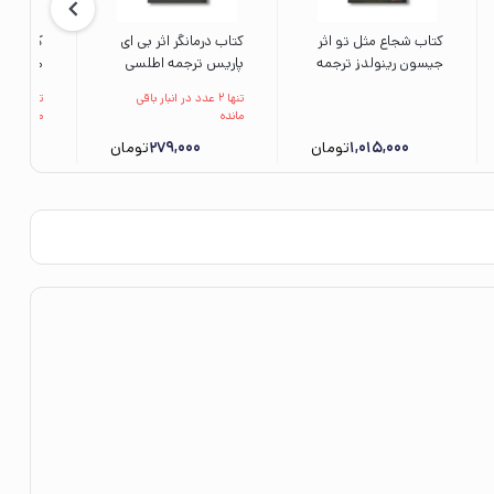
کتاب شجاع مثل تو اثر
کتاب درمانگر اثر بی ای
کتاب مرد
جیسون رینولدز ترجمه
پاریس ترجمه اطلسی
های مردم
شقایق قندهاری نشر
خرامانی نشر کتاب کوله
ادریس ش
تنها 2 عدد در انبار باقی
تنها 2
افق
پشتی
جواد کری
مانده
مانده
1,015,000
تومان
279,000
تومان