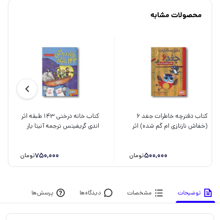
محصولات مشابه
کتاب دفترچه خاطرات جغد 6
کتاب خانه درختی 143 طبقه اثر
(خفاش نازنازی ام گم شده) اثر
اندی گریفیتس ترجمه آنیتا یار
ربکا الیوت ترجمه سید نوید
محمدی نشر هوپا
سید علی اکبر نشر هوپا
750,000
500,000
تومان
تومان
توضیحات
مشخصات
دیدگاه‌ها
پرسش‌ها