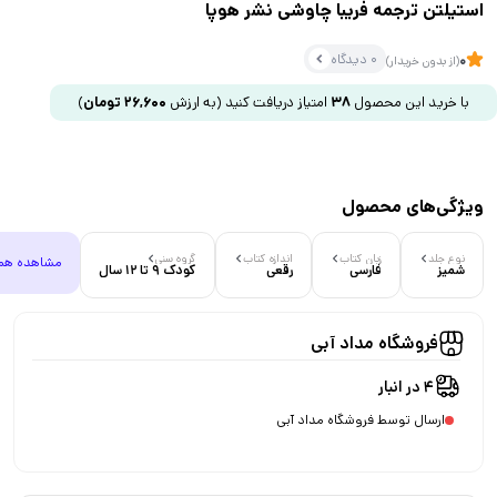
استیلتن ترجمه فریبا چاوشی نشر هوپا
0 دیدگاه
0
(از بدون خریدار)
با خرید این محصول
38
امتیاز دریافت کنید
(به ارزش
26,600
تومان
)
ویژگی‌های محصول
نوع جلد
زبان کتاب
اندازه کتاب
گروه سنی
مشاهده هم
شمیز
فارسی
رقعی
کودک 9 تا 12 سال
فروشگاه مداد آبی
4 در انبار
ارسال توسط فروشگاه مداد آبی