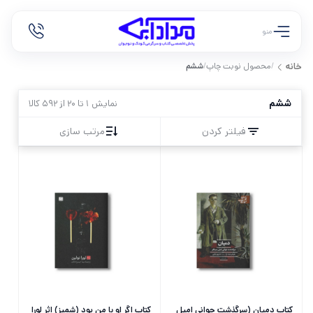
منو
/
محصول نوبت چاپ
/
ششم
خانه
ششم
نمایش 1 تا 20 از 592 کالا
فیلتر کردن
مرتب سازی
کتاب دمیان (سرگذشت جوانی امیل
کتاب اگر او با من بود (شمیز) اثر لورا