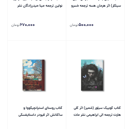
سینکلر) اثر هرمان هسه ترجمه خسرو
نولین ترجمه مینا حیدرزادگان نشر
رضایی نشر علمی فرهنگی
مات
670,000
500,000
تومان
تومان
کتاب کوییک سیلور (شمیز) اثر کلی
کتاب روستای استپانچیکووا و
هارت ترجمه الی ابراهیمی نشر مات
ساکنانش اثر فیودر داستایفسکی
ترجمه میترا نظریان نشر ثالث