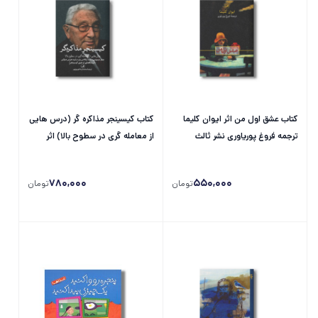
کتاب عشق اول من اثر ایوان کلیما
کتاب کیسینجر مذاکره گر (درس هایی
ترجمه فروغ پوریاوری نشر ثالث
از معامله گری در سطوح بالا) اثر
جیمز سبنیوس، رابرت نیکلاس برنز و
رابرت...
780,000
550,000
تومان
تومان