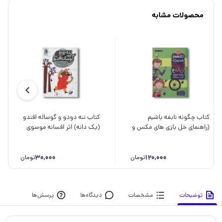
محصولات مشابه
کتاب چگونه نابغه باشیم
کتاب ننه دودو و گوساله افندو
(راهنمای خل بازی های مکس و
(یک دانه) اثر افسانه موسوی
مالی) اثر دومینیک بارکر ترجمه
گرمارودی نشر محراب قلم
مسعود ملک یاری نشر پرتقال
30,000
120,000
تومان
تومان
توضیحات
مشخصات
دیدگاه‌ها
پرسش‌ها