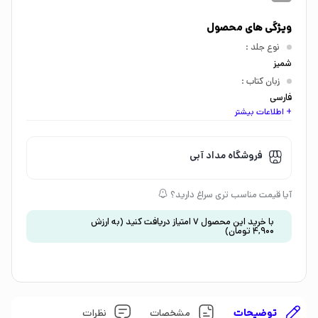
ویژگی های محصول
نوع جلد
:
شمیز
زبان کتاب
:
فارسی
+ اطلاعات بیشتر
اندازه کتاب
:
رحلی
گروه سنی
:
فروشگاه مداد آبی
کودک 5 تا 7 سال
موضوع
:
آیا قیمت مناسب تری سراغ دارید؟
کتاب کار و فعالیت
با خرید این محصول
7
امتیاز دریافت کنید
(به ارزش
4,900
تومان
)
توضیحات
مشخصات
نظرات