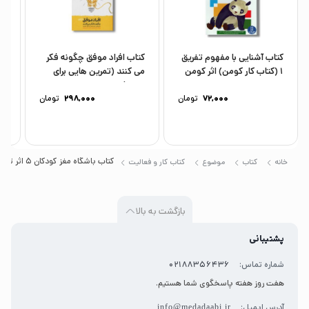
که سنین کودکی، بهترین زمان برای رشد و ارتقای
عملکردهای مغزی است، پس در این مسیر با ما همراه
شوید.
کتاب آشنایی با مفهوم تفریق
کتاب افراد موفق چگونه فکر
کت
1 (کتاب کار کومن) اثر کومن
می کنند (تمرین هایی برای
وح
ترجمه...
دستیابی به...
اخ
72,000
تومان
298,000
تومان
کتاب باشگاه مغز کودکان 5 اثر تارا رضاپور و حامد اختیاری نشر مهرسا
خانه
کتاب
موضوع
کتاب کار و فعالیت
بازگشت به بالا
پشتیبانی
شماره تماس:
02188356436
هفت روز هفته پاسخگوی شما هستیم.
آدرس ایمیل:
info@medadaabi.ir