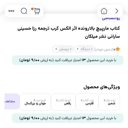
روانشناسی
کتاب مارپیچ بالارونده اثر الکس کرب ترجمه رزا حسینی
سارانی نشر میلکان
0 دیدگاه
0 پرسش
0
(از بدون خریدار)
با خرید این محصول
13
امتیاز دریافت کنید
(به ارزش
9,100
تومان
)
ویژگی‌های محصول
نوع جلد
زبان کتاب
اندازه کتاب
گروه سنی
مشاهده هم
شمیز
فارسی
رقعی
جوان و بزرگسال
با خرید این محصول
13
امتیاز دریافت کنید
(به ارزش
9,100
تومان
)