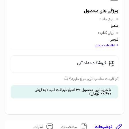
ویژگی های محصول
نوع جلد
:
شمیز
زبان کتاب
:
فارسی
+ اطلاعات بیشتر
اندازه کتاب
:
رقعی
گروه سنی
:
فروشگاه مداد آبی
جوان و بزرگسال
موضوع
:
آیا قیمت مناسب تری سراغ دارید؟
داستان و رمان
با خرید این محصول
32
امتیاز دریافت کنید
(به ارزش
22,400
تومان
)
توضیحات
مشخصات
نظرات