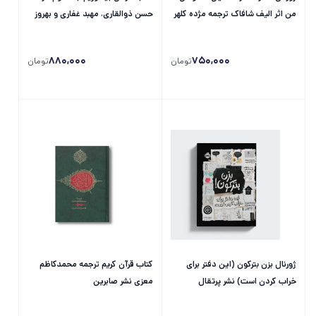
من اثر الیف شافاک ترجمه مژده کلهر
حسن ذوالقاری، مهبد غفاری و بهروز
نشر پرتقال
محمودی بختیاری نشر مدرسه
880,000
750,000
تومان
تومان
ژورنال بزن بترکون (این دفتر برای
کتاب قرآن کریم ترجمه محمدکاظم
خراب کردن است) نشر پرتقال
معزی نشر صابرین