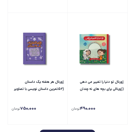
ژورنال تو دنیا را تغییر می دهی
ژورنال هر هفته یک داستان
(ژورنالی برای بچه های نه چندان
(52تمرین داستان نویسی با تصاویر
معمولی) اثر برد ملتسر نشر پرتقال
برای کودکان) اثر اسکرایب اند داتز
نشر پرتقال
750,000
490,000
تومان
تومان