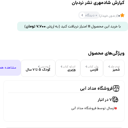
کیارش شادمهری نشر نردبان
0 دیدگاه
0
(از بدون خریدار)
با خرید این محصول
11
امتیاز دریافت کنید
(به ارزش
7,700
تومان
)
ویژگی‌های محصول
نوع جلد
زبان کتاب
اندازه کتاب
گروه سنی
مشاهده هم
شمیز
فارسی
وزیری
کودک 5 تا 7 سال
فروشگاه مداد آبی
7 در انبار
ارسال توسط فروشگاه مداد آبی