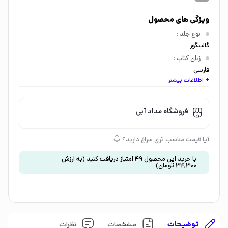
ویژگی های محصول
نوع جلد
:
گالینگور
زبان کتاب
:
فارسی
+ اطلاعات بیشتر
اندازه کتاب
:
جیبی
گروه سنی
:
فروشگاه مداد آبی
جوان و بزرگسال
،
نوجوان 15 سال به بالا
موضوع
:
آیا قیمت مناسب تری سراغ دارید؟
داستان و رمان
،
کلاسیک
نشان تجاری
:
با خرید این محصول
49
امتیاز دریافت کنید
(به ارزش
34,300
تومان
)
1527063114074080000
توضیحات
مشخصات
نظرات