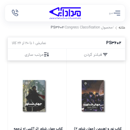
منو
/
محصول Congress Classification
/
PS3602
خانه
PS3602
نمایش 1 تا 20 از 26 کالا
فیلتر کردن
مرتب سازی
کتاب نور و اهریمن (جهان شناور 2)
کتاب جهان شناور اثر آکسی اه ترجمه