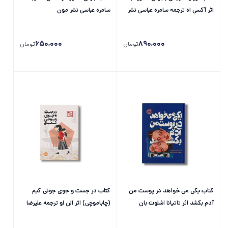
اثر آکسی اه ترجمه سامره عباسی نشر
سامره عباسی نشر مون
مون
650,000
890,000
تومان
تومان
کتاب یکی می خواهد در پوست من
کتاب در جست و جوی جونی کیم
آدم بکشد اثر تاتیانا اشلوت بان
(چاباموچی) اثر الن او ترجمه علیرضا
ترجمه پیمان سلمان زاده نشر پرتقال
شفیعی نسب نشر پرتقال