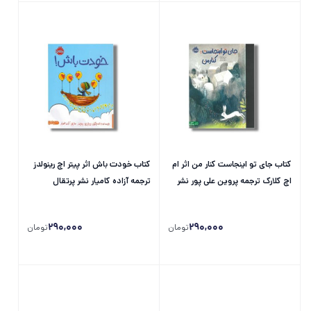
کتاب جای تو اینجاست کنار من اثر ام
کتاب خودت باش اثر پیتر اچ رینولدز
اچ کلارک ترجمه پروین علی پور نشر
ترجمه آزاده کامیار نشر پرتقال
پرتقال
290,000
290,000
تومان
تومان